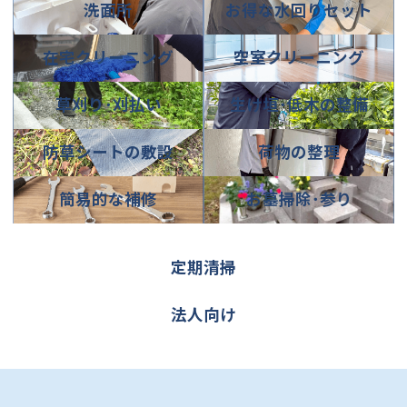
リ
リ
洗面所
お得な水回りセット
バ
バ
ン
ン
ー
ー
ク
ク
カ
カ
リ
リ
在宅クリーニング
空室クリーニング
バ
バ
ン
ン
ー
ー
ク
ク
カ
カ
リ
リ
草刈り･刈払い
生け垣･低木の整備
バ
バ
ン
ン
ー
ー
ク
ク
カ
カ
リ
リ
防草シートの敷設
荷物の整理
バ
バ
ン
ン
ー
ー
ク
ク
カ
カ
リ
リ
簡易的な補修
お墓掃除･参り
バ
バ
ン
ン
ー
ー
ク
ク
リ
リ
グ
ン
ン
定期清掃
ル
ク
ク
ー
グ
プ
法人向け
ル
リ
ー
ン
プ
ク
リ
ン