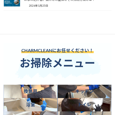
2026年1月25日
CHARMCLEANにお任せください！
お掃除メニュー
カ
カ
換気扇
キッチン
バ
バ
ー
ー
カ
カ
リ
リ
浴室
トイレ
バ
バ
ン
ン
ー
ー
ク
ク
カ
カ