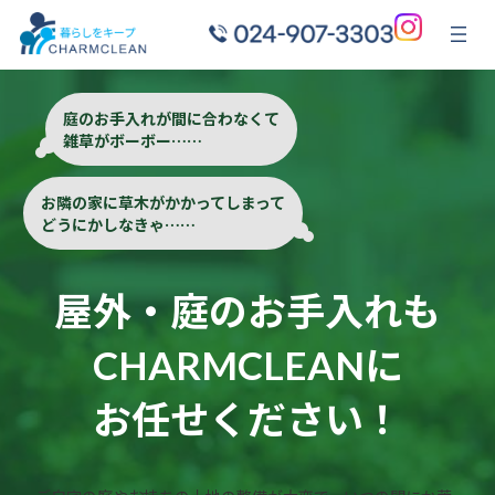
内
容
を
ス
キ
庭のお手入れが間に合わなくて
ッ
雑草がボーボー⋯⋯
プ
.
.
お隣の家に草木がかかってしまって
どうにかしなきゃ⋯⋯
.
.
屋外・庭のお手入れも
CHARMCLEANに
お任せください！