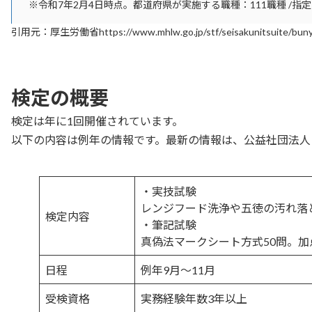
※令和7年2月4日時点。都道府県が実施する職種：111職種 /指
引用元：厚生労働省https://www.mhlw.go.jp/stf/seisakunitsuite/bunya/koyo
検定の概要
検定は年に1回開催されています。
以下の内容は例年の情報です。最新の情報は、公益社団法人
・実技試験
レンジフード洗浄や五徳の汚れ落
検定内容
・筆記試験
真偽法マークシート方式50問。加
日程
例年9月～11月
受検資格
実務経験年数3年以上