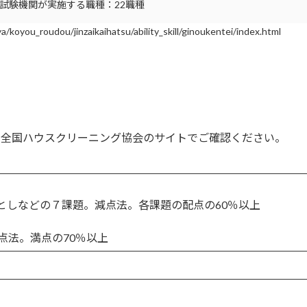
定試験機関が実施する職種：22職種
u_roudou/jinzaikaihatsu/ability_skill/ginoukentei/index.html
 全国ハウスクリーニング協会のサイトでご確認ください。
としなどの７課題。減点法。各課題の配点の60％以上
点法。満点の70％以上