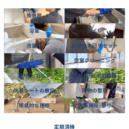
カ
カ
換気扇
キッチン
バ
バ
ー
ー
カ
カ
リ
リ
浴室
トイレ
バ
バ
ン
ン
ー
ー
ク
ク
カ
カ
リ
リ
洗面所
お得な水回りセット
バ
バ
ン
ン
ー
ー
ク
ク
カ
カ
リ
リ
在宅クリーニング
空室クリーニング
バ
バ
ン
ン
ー
ー
ク
ク
カ
カ
リ
リ
草刈り･刈払い
生け垣･低木の整備
バ
バ
ン
ン
ー
ー
ク
ク
カ
カ
リ
リ
防草シートの敷設
荷物の整理
バ
バ
ン
ン
ー
ー
ク
ク
カ
カ
リ
リ
簡易的な補修
お墓掃除･参り
バ
バ
ン
ン
ー
ー
ク
ク
リ
リ
グ
ン
ン
定期清掃
ル