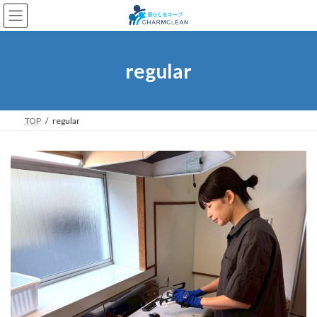
コ
ナ
ン
ビ
テ
ゲ
ン
ー
ツ
シ
regular
へ
ョ
ス
ン
キ
に
ッ
移
TOP
regular
プ
動