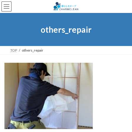
コ
ナ
ン
ビ
テ
ゲ
ン
ー
ツ
シ
others_repair
へ
ョ
ス
ン
キ
に
ッ
移
TOP
others_repair
プ
動