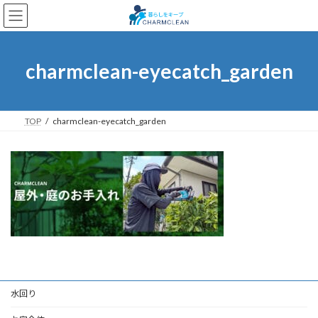
コ
ナ
ン
ビ
テ
ゲ
ン
ー
ツ
シ
charmclean-eyecatch_garden
へ
ョ
ス
ン
キ
に
ッ
移
TOP
charmclean-eyecatch_garden
プ
動
水回り