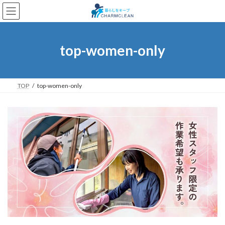
コ
ナ
ン
ビ
テ
ゲ
ン
ー
ツ
シ
top-women-only
へ
ョ
ス
ン
キ
に
ッ
移
TOP
top-women-only
プ
動