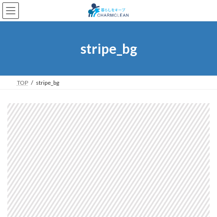
コ
ナ
ン
ビ
テ
ゲ
ン
ー
ツ
シ
stripe_bg
へ
ョ
ス
ン
キ
に
ッ
移
TOP
stripe_bg
プ
動