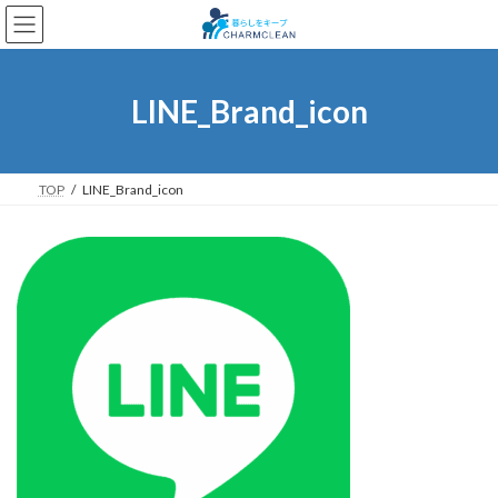
コ
ナ
ン
ビ
テ
ゲ
ン
ー
ツ
シ
LINE_Brand_icon
へ
ョ
ス
ン
キ
に
ッ
移
TOP
LINE_Brand_icon
プ
動