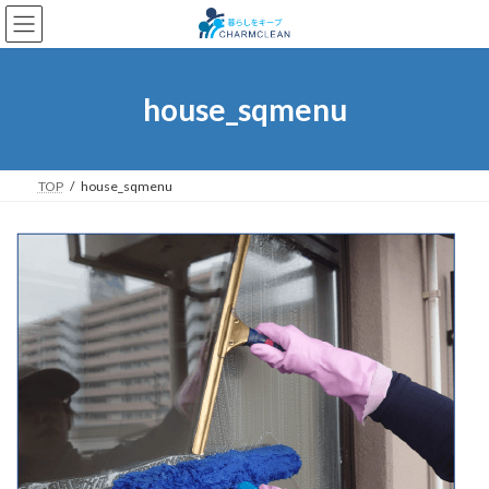
コ
ナ
ン
ビ
テ
ゲ
ン
ー
ツ
シ
house_sqmenu
へ
ョ
ス
ン
キ
に
ッ
移
TOP
house_sqmenu
プ
動