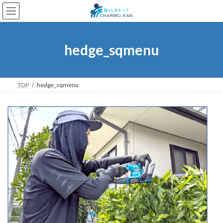
コ
ナ
ン
ビ
テ
ゲ
ン
ー
ツ
シ
hedge_sqmenu
へ
ョ
ス
ン
キ
に
ッ
移
TOP
hedge_sqmenu
プ
動