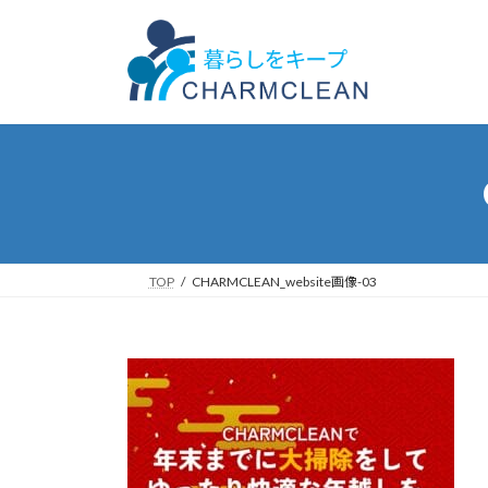
コ
ナ
ン
ビ
テ
ゲ
ン
ー
ツ
シ
へ
ョ
ス
ン
キ
に
ッ
移
プ
動
TOP
CHARMCLEAN_website画像-03