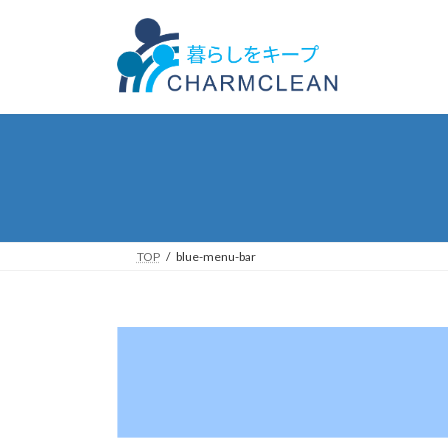
コ
ナ
ン
ビ
テ
ゲ
ン
ー
ツ
シ
へ
ョ
ス
ン
キ
に
ッ
移
プ
動
TOP
blue-menu-bar