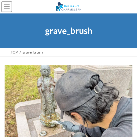
コ
ナ
ン
ビ
テ
ゲ
ン
ー
ツ
シ
grave_brush
へ
ョ
ス
ン
キ
に
ッ
移
TOP
grave_brush
プ
動