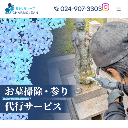
内
容
を
ス
キ
ッ
プ