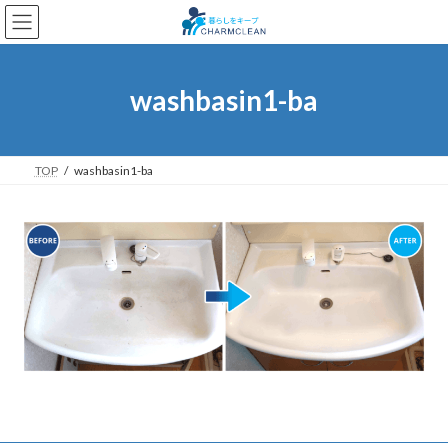
コ
ナ
ン
ビ
テ
ゲ
ン
ー
ツ
シ
washbasin1-ba
へ
ョ
ス
ン
キ
に
ッ
移
TOP
washbasin1-ba
プ
動