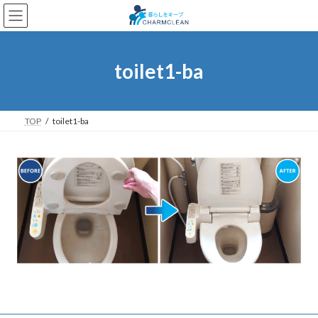
コ
ナ
ン
ビ
テ
ゲ
ン
ー
ツ
シ
toilet1-ba
へ
ョ
ス
ン
キ
に
ッ
移
TOP
toilet1-ba
プ
動