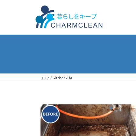
コ
ナ
ン
ビ
テ
ゲ
ン
ー
ツ
シ
へ
ョ
ス
ン
キ
に
ッ
移
プ
動
TOP
kitchen2-ba