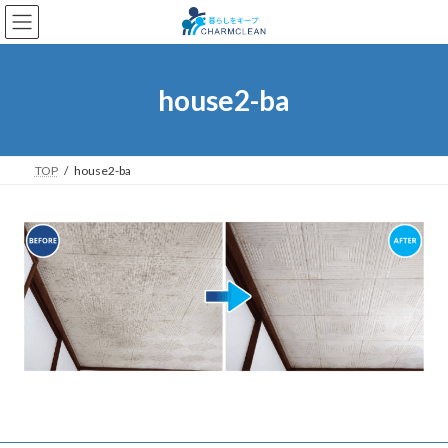
コ
ナ
ン
ビ
テ
ゲ
ン
ー
ツ
シ
house2-ba
へ
ョ
ス
ン
キ
に
ッ
移
TOP
house2-ba
プ
動