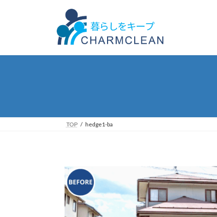
コ
ナ
ン
ビ
テ
ゲ
ン
ー
ツ
シ
へ
ョ
ス
ン
キ
に
ッ
移
プ
動
TOP
hedge1-ba