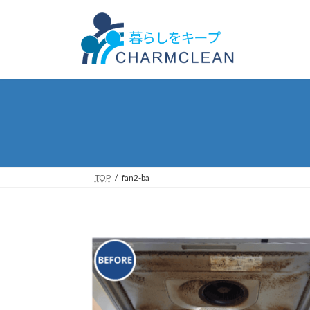
コ
ナ
ン
ビ
テ
ゲ
ン
ー
ツ
シ
へ
ョ
ス
ン
キ
に
ッ
移
プ
動
TOP
fan2-ba