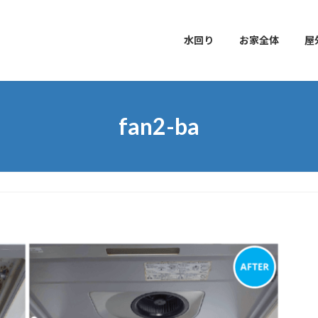
水回り
お家全体
屋
fan2-ba