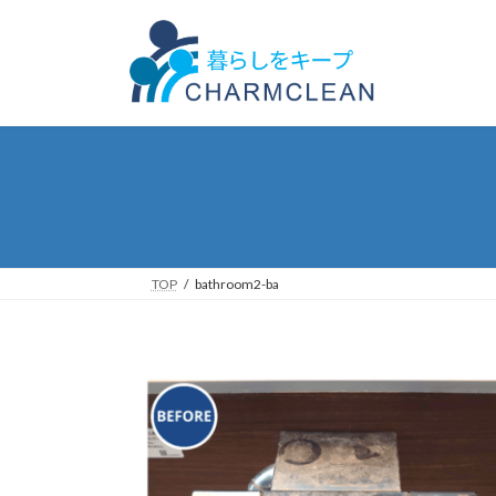
コ
ナ
ン
ビ
テ
ゲ
ン
ー
ツ
シ
へ
ョ
ス
ン
キ
に
ッ
移
プ
動
TOP
bathroom2-ba