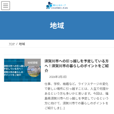
コ
ナ
ン
ビ
テ
ゲ
ン
ー
ツ
シ
地域
へ
ョ
ス
ン
キ
に
ッ
移
TOP
地域
プ
動
須賀川市への引っ越しを予定している方
地域情報
へ！須賀川市の暮らしのポイントをご紹
介
2026年2月2日
仕事、学校、結婚など。ライフステージの変化
で新しい場所に引っ越すことは、人生で何度か
あるという方も多いかと思います。今回は、福
島県須賀川市へ引っ越しを予定しているという
方に向けて、須賀川市での暮らしのポイントを
ご紹介しま […]