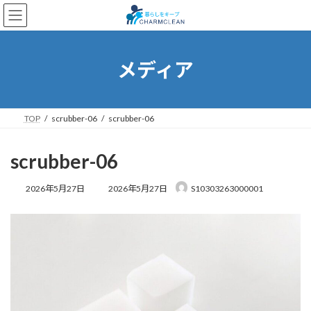
コ
ナ
ン
ビ
テ
ゲ
ン
ー
ツ
シ
メディア
へ
ョ
ス
ン
キ
に
ッ
移
TOP
scrubber-06
scrubber-06
プ
動
scrubber-06
最
2026年5月27日
2026年5月27日
S10303263000001
終
更
新
日
時
: