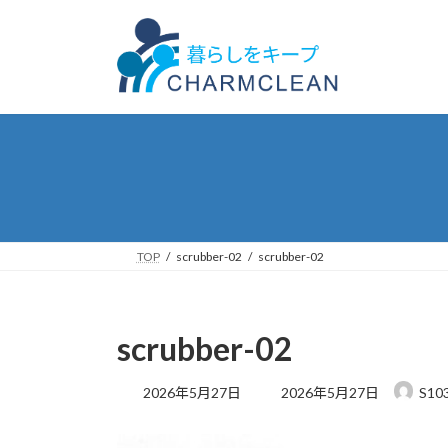
コ
ナ
ン
ビ
テ
ゲ
ン
ー
ツ
シ
へ
ョ
ス
ン
キ
に
ッ
移
プ
動
TOP
scrubber-02
scrubber-02
scrubber-02
最
2026年5月27日
2026年5月27日
S10
終
更