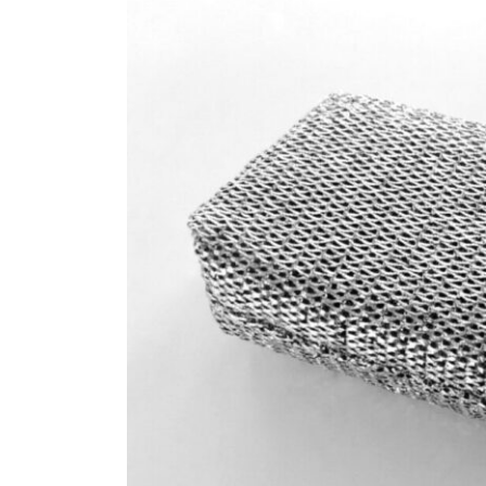
新
日
時
: