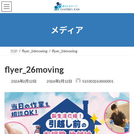
コ
ナ
ン
ビ
テ
ゲ
ン
ー
ツ
シ
メディア
へ
ョ
ス
ン
キ
に
ッ
移
TOP
flyer_26moving
flyer_26moving
プ
動
flyer_26moving
最
2026年2月12日
2026年2月12日
S10303263000001
終
更
新
日
時
: