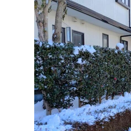
新
日
時
: