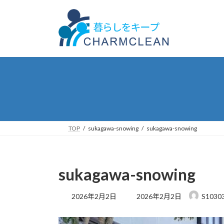
コ
ナ
ン
ビ
テ
ゲ
ン
ー
ツ
シ
へ
ョ
ス
ン
キ
に
ッ
移
プ
動
TOP
sukagawa-snowing
sukagawa-snowing
sukagawa-snowing
最
2026年2月2日
2026年2月2日
S1030
終
更