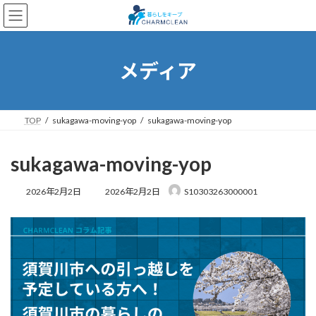
コ
ナ
ン
ビ
テ
ゲ
ン
ー
ツ
シ
メディア
へ
ョ
ス
ン
キ
に
ッ
移
TOP
sukagawa-moving-yop
sukagawa-moving-yop
プ
動
sukagawa-moving-yop
最
2026年2月2日
2026年2月2日
S10303263000001
終
更
新
日
時
: