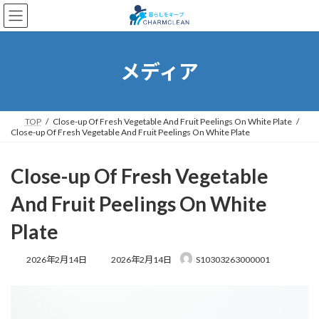
コ
ナ
ン
ビ
テ
ゲ
ン
ー
ツ
シ
メディア
へ
ョ
ス
ン
キ
に
ッ
移
TOP
Close-up Of Fresh Vegetable And Fruit Peelings On White Plate
Close-up Of Fresh Vegetable And Fruit Peelings On White Plate
プ
動
Close-up Of Fresh Vegetable
And Fruit Peelings On White
Plate
最
2026年2月14日
2026年2月14日
S10303263000001
終
更
新
日