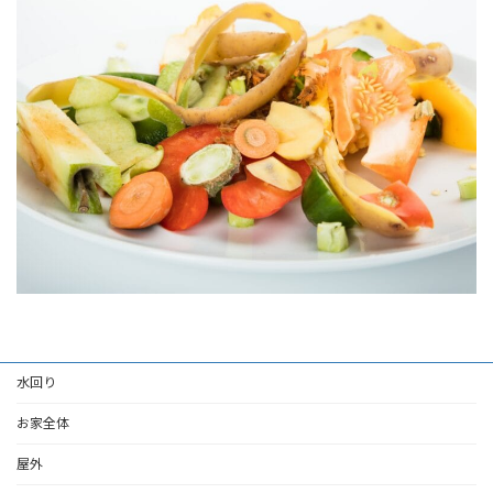
時
:
水回り
お家全体
屋外