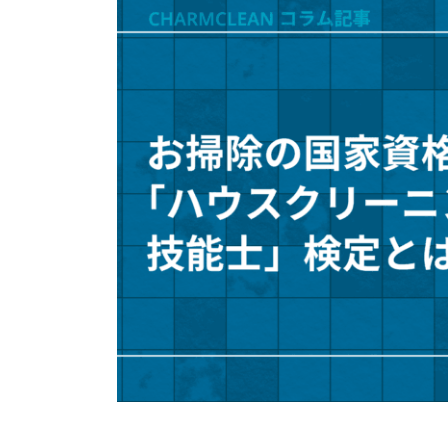
新
日
時
: