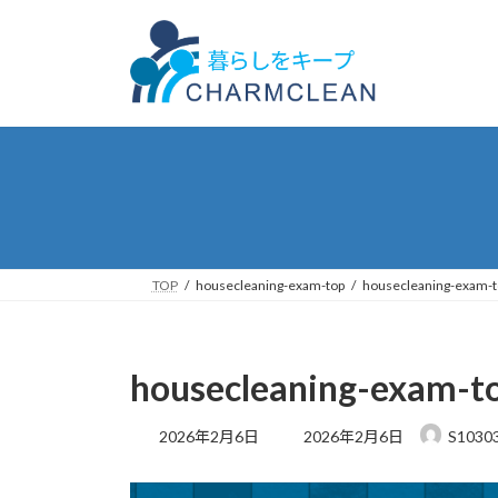
コ
ナ
ン
ビ
テ
ゲ
ン
ー
ツ
シ
へ
ョ
ス
ン
キ
に
ッ
移
プ
動
TOP
housecleaning-exam-top
housecleaning-exam-t
housecleaning-exam-t
最
2026年2月6日
2026年2月6日
S1030
終
更