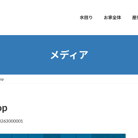
水回り
お家全体
屋
メディア
op
op
3263000001