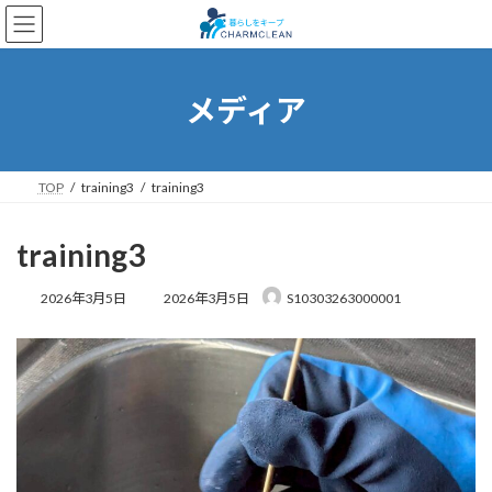
コ
ナ
ン
ビ
テ
ゲ
ン
ー
ツ
シ
メディア
へ
ョ
ス
ン
キ
に
ッ
移
TOP
training3
training3
プ
動
training3
最
2026年3月5日
2026年3月5日
S10303263000001
終
更
新
日
時
: