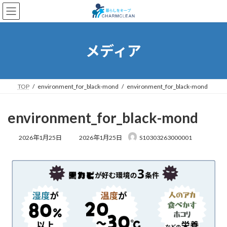
コ
ナ
ン
ビ
テ
ゲ
ン
ー
ツ
シ
メディア
へ
ョ
ス
ン
キ
に
ッ
移
TOP
environment_for_black-mond
environment_for_black-mond
プ
動
environment_for_black-mond
最
2026年1月25日
2026年1月25日
S10303263000001
終
更
新
日
時
: