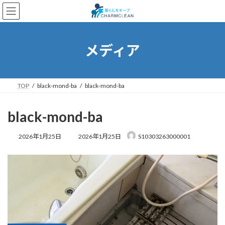
コ
ナ
ン
ビ
テ
ゲ
ン
ー
ツ
シ
メディア
へ
ョ
ス
ン
キ
に
ッ
移
TOP
black-mond-ba
black-mond-ba
プ
動
black-mond-ba
最
2026年1月25日
2026年1月25日
S10303263000001
終
更
新
日
時
: