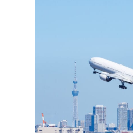
新
日
時
: