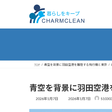
コ
ナ
ン
ビ
テ
ゲ
ン
ー
ツ
シ
へ
ョ
ス
ン
キ
に
ッ
移
プ
動
TOP
青空を背景に羽田空港を離陸する飛行機と東京
青空を背景に羽田空港
最
2026年1月7日
2026年1月7日
S1030
終
更