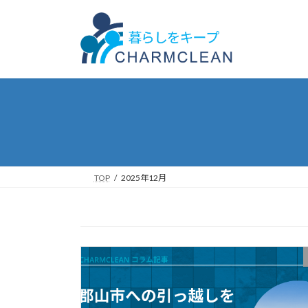
コ
ナ
ン
ビ
テ
ゲ
ン
ー
ツ
シ
へ
ョ
ス
ン
キ
に
ッ
移
プ
動
TOP
2025年12月