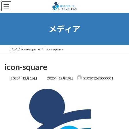
コ
ナ
ン
ビ
テ
ゲ
ン
ー
ツ
シ
メディア
へ
ョ
ス
ン
キ
に
ッ
移
TOP
icon-square
icon-square
プ
動
icon-square
最
2025年12月16日
2025年12月19日
S10303263000001
終
更
新
日
時
: