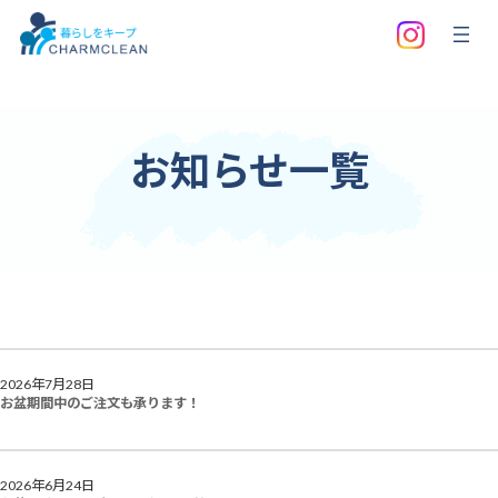
内
容
を
ス
キ
ッ
プ
お知らせ一覧
2026年7月28日
お盆期間中のご注文も承ります！
2026年6月24日